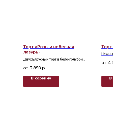
Торт «Розы и небесная
Торт
лазурь»
Нежный
Двухъярусный торт в бело-голубой
возду
4 
гамме с красными и белыми розами.
3 850
р.
В корзину
В