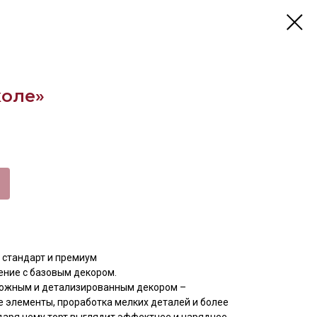
коле»
 стандарт и премиум
ение с базовым декором.
ложным и детализированным декором –
 элементы, проработка мелких деталей и более
даря чему торт выглядит эффектнее и наряднее.