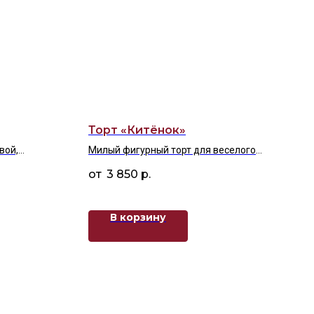
Торт «Китёнок»
вой,
Милый фигурный торт для веселого
икой, тёмной
праздника
3 850
р.
— вкус лета
В корзину