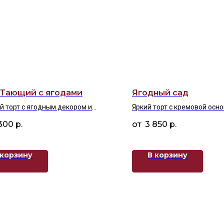
 Тающий с ягодами
Ягодный сад
 торт с ягодным декором и
Яркий торт с кремовой осно
шным оформлением
украшенный красной клубн
300
р.
3 850
р.
черникой и живой зеленью 
на тарелке
 корзину
В корзину