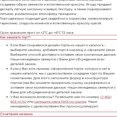
создавая образ свежести и естественной красоты. Ягоды придают
десерту лёгкую кислинку и живую текстуру, а также подчёркивают
летнюю, романтичную атмосферу праздника.
Торт идеально подходит для свадебного торжества, символизируя
гармонию, сладость момента и естественную красоту чувств.
Срок хранения при t от +2ºС до +6ºС 72 часа
Как заказать торт?
Если Вам понравился дизайн торта из нашего каталога –
выберите начинку, добавьте торт в корзину и оформите заказ.
Выберите способ доставки и оставьте свои контактные данные.
Наши менеджеры свяжутся с Вами для обсуждения всех
деталей заказа.
Если у Вас есть пример оформления торта, которого нет в
нашем каталоге, мы с удовольствием создадим торт по Вашим
пожеланиям. Для этого заполните форму в конструкторе
тортов (там Вы сможете прикрепить ссылку на референс) и
оставьте свои контактные данные. Наши менеджеры свяжутся с
Вами для обсуждения всех деталей заказа.
У Вас возникли вопросы? Позвоните нам по номеру
+7 (812)
603-41-90
или
напишите нам в MAX по ссылке
.
Наши
менеджеры с удовольствием Вас проконсультируют.
Сочетания начинок