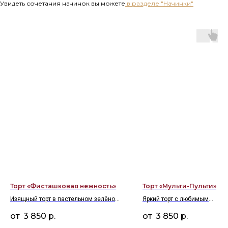
Увидеть сочетания начинок вы можете
в разделе "Начинки"
Торт «Фисташковая нежность»
Торт «Мульти-Пульти»
Изящный торт в пастельном зелёном
Яркий торт с любимым
оттенке с утончённым кремовым
мультипликационным героем
3 850
р.
3 850
р.
декором в винтажном стиле
украшенный свежими ягода