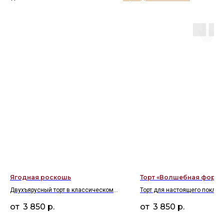
Ягодная роскошь
Торт «Волшебная форма
Двухъярусный торт в классическом
Торт для настоящего поклон
стиле с элегантными кремовыми
мира магии
3 850
р.
3 850
р.
волнами и щедрым украшением из
свежей малины и вишни