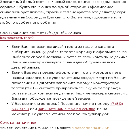
Элегантный белый торт, как чистый холст, осыпан каскадом красных
сердечек, будто стекающих по одной стороне. Оформление
символизирует любовь, страсть и тёплые чувства, что делает десерт
идеальным выбором для Дня святого Валентина, годовщины или
любого особенного события
Срок хранения при t от +2ºС до +6ºС 72 часа
Как заказать торт?
Если Вам понравился дизайн торта из нашего каталога –
выберите начинку, добавьте торт в корзину и оформите заказ.
Выберите способ доставки и оставьте свои контактные данные.
Наши менеджеры свяжутся с Вами для обсуждения всех
деталей заказа.
Если у Вас есть пример оформления торта, которого нет в
нашем каталоге, мы с удовольствием создадим торт по Вашим
пожеланиям. Для этого заполните форму в конструкторе
тортов (там Вы сможете прикрепить ссылку на референс) и
оставьте свои контактные данные. Наши менеджеры свяжутся с
Вами для обсуждения всех деталей заказа.
У Вас возникли вопросы? Позвоните нам по номеру
+7 (812)
603-41-90
или
напишите нам в MAX по ссылке
.
Наши
менеджеры с удовольствием Вас проконсультируют.
Сочетания начинок
Увидеть сочетания начинок вы можете
в разделе "Начинки"