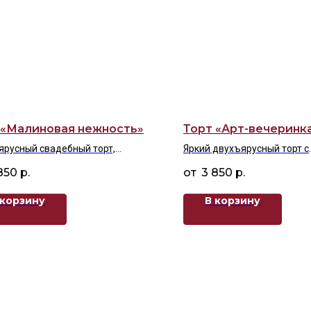
 «Малиновая нежность»
Торт «Арт-вечеринк
русный свадебный торт,
Яркий двухъярусный торт с
енный свежей малиной и нежным
художественными мазками
850
р.
3 850
р.
м
динамичным декором в ст
современного искусства
 корзину
В корзину