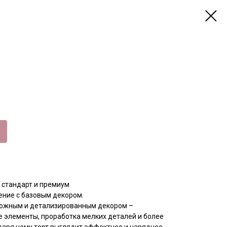
 стандарт и премиум
ение с базовым декором.
ложным и детализированным декором –
 элементы, проработка мелких деталей и более
даря чему торт выглядит эффектнее и наряднее.