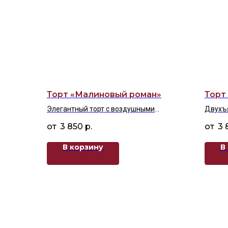
Торт «Малиновый роман»
Торт
Элегантный торт с воздушными
Двухъя
кремовыми шапочками, свежей
украш
3 850
р.
3 
малиной и сердечками
кремо
В корзину
В