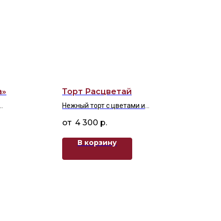
а»
Торт Расцветай
Нежный торт с цветами и
 и
поздравительной надписью
4 300
р.
иле
В корзину