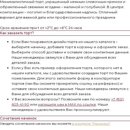
Минималистичный торт, украшенный нежным сливочным кремом и
обрамленный свежими ягодами – малиной и голубикой. В центре
композиции – логотип и благодарственная надпись. Отличный
вариант для важной даты или профессионального праздника.
Срок хранения при t от +2ºС до +6ºС 24 часа
Как заказать торт?
Если Вам понравился дизайн торта из нашего каталога –
выберите начинку, добавьте торт в корзину и оформите заказ.
Выберите способ доставки и оставьте свои контактные данные.
Наши менеджеры свяжутся с Вами для обсуждения всех
деталей заказа.
Если у Вас есть пример оформления торта, которого нет в
нашем каталоге, мы с удовольствием создадим торт по Вашим
пожеланиям. Для этого заполните форму в конструкторе
тортов (там Вы сможете прикрепить ссылку на референс) и
оставьте свои контактные данные. Наши менеджеры свяжутся с
Вами для обсуждения всех деталей заказа.
У Вас возникли вопросы? Позвоните нам по номеру
+7 (812)
603-41-90
или
напишите нам в MAX по ссылке
.
Наши
менеджеры с удовольствием Вас проконсультируют.
Сочетания начинок
Увидеть сочетания начинок вы можете
в разделе "Начинки"