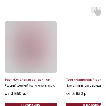
Торт «Кукольная вечеринка»
Торт «Малиновый роман
Розовый детский торт с кукольными
Элегантный торт с воздушн
персонажами и леденцами.
кремовыми шапочками, све
3 850
р.
3 850
р.
малиной и сердечками
В корзину
В корзину