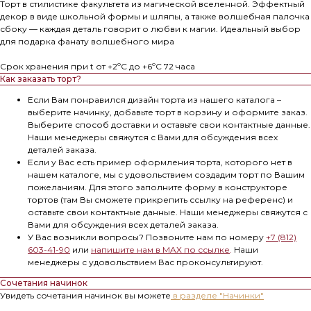
Торт в стилистике факультета из магической вселенной. Эффектный
декор в виде школьной формы и шляпы, а также волшебная палочка
сбоку — каждая деталь говорит о любви к магии. Идеальный выбор
для подарка фанату волшебного мира
Срок хранения при t от +2ºС до +6ºС 72 часа
Как заказать торт?
Если Вам понравился дизайн торта из нашего каталога –
выберите начинку, добавьте торт в корзину и оформите заказ.
Выберите способ доставки и оставьте свои контактные данные.
Наши менеджеры свяжутся с Вами для обсуждения всех
деталей заказа.
Если у Вас есть пример оформления торта, которого нет в
нашем каталоге, мы с удовольствием создадим торт по Вашим
пожеланиям. Для этого заполните форму в конструкторе
тортов (там Вы сможете прикрепить ссылку на референс) и
оставьте свои контактные данные. Наши менеджеры свяжутся с
Вами для обсуждения всех деталей заказа.
У Вас возникли вопросы? Позвоните нам по номеру
+7 (812)
603-41-90
или
напишите нам в MAX по ссылке
.
Наши
менеджеры с удовольствием Вас проконсультируют.
Сочетания начинок
Увидеть сочетания начинок вы можете
в разделе "Начинки"