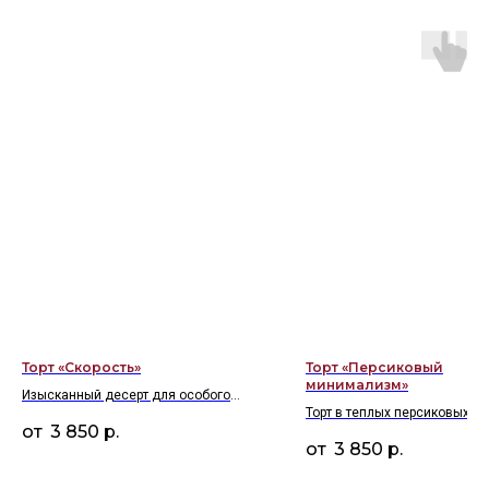
Торт «Скорость»
Торт «Персиковый
минимализм»
Изысканный десерт для особого
Торт в теплых персиковых от
случая
3 850
р.
фактурным кремовым покры
3 850
р.
лаконичным декором