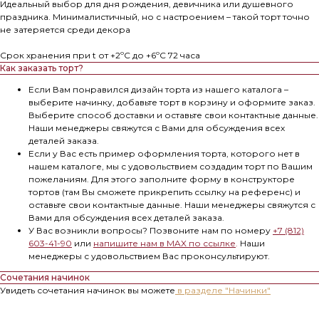
Идеальный выбор для дня рождения, девичника или душевного
праздника. Минималистичный, но с настроением – такой торт точно
не затеряется среди декора
Срок хранения при t от +2ºС до +6ºС 72 часа
Как заказать торт?
Если Вам понравился дизайн торта из нашего каталога –
выберите начинку, добавьте торт в корзину и оформите заказ.
Выберите способ доставки и оставьте свои контактные данные.
Наши менеджеры свяжутся с Вами для обсуждения всех
деталей заказа.
Если у Вас есть пример оформления торта, которого нет в
нашем каталоге, мы с удовольствием создадим торт по Вашим
пожеланиям. Для этого заполните форму в конструкторе
тортов (там Вы сможете прикрепить ссылку на референс) и
оставьте свои контактные данные. Наши менеджеры свяжутся с
Вами для обсуждения всех деталей заказа.
У Вас возникли вопросы? Позвоните нам по номеру
+7 (812)
603-41-90
или
напишите нам в MAX по ссылке
.
Наши
менеджеры с удовольствием Вас проконсультируют.
Сочетания начинок
Увидеть сочетания начинок вы можете
в разделе "Начинки"