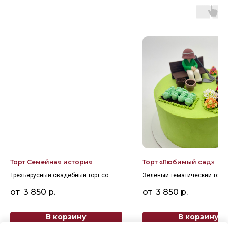
Торт Семейная история
Торт «Любимый сад»
Трёхъярусный свадебный торт со
Зелёный тематический торт 
статуэткой молодожен
фигуркой садовода, цветоч
3 850
р.
3 850
р.
клумбами и газонокосилкой.
В корзину
В корзину