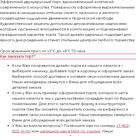
Эффектный двухъярусный торт, вдохновленный эстетикой
современного искусства. Поверхность оформлена выразительными
мазками в насыщенных оттенках синего, красного и желтого,
создающими ощущение движения и творческой свободы.
Художественные акценты дополнены декоративными надписями,
которые органично вписываются в композицию и подчеркивают
праздничный характер торта. Такой дизайн идеально подойдет для
яркого дня рождения и станет стильным центром любого торжества.
Срок хранения при t от +2ºС до +6ºС 72 часа
Как заказать торт?
Если Вам понравился дизайн торта из нашего каталога –
выберите начинку, добавьте торт в корзину и оформите заказ.
Выберите способ доставки и оставьте свои контактные данные.
Наши менеджеры свяжутся с Вами для обсуждения всех
деталей заказа.
Если у Вас есть пример оформления торта, которого нет в
нашем каталоге, мы с удовольствием создадим торт по Вашим
пожеланиям. Для этого заполните форму в конструкторе
тортов (там Вы сможете прикрепить ссылку на референс) и
оставьте свои контактные данные. Наши менеджеры свяжутся с
Вами для обсуждения всех деталей заказа.
У Вас возникли вопросы? Позвоните нам по номеру
+7 (812)
603-41-90
или
напишите нам в MAX по ссылке
.
Наши