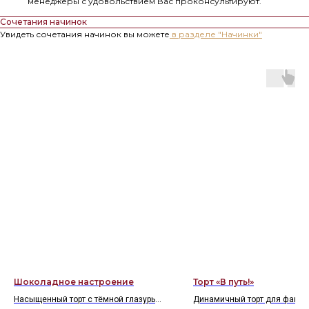
менеджеры с удовольствием Вас проконсультируют.
Сочетания начинок
Увидеть сочетания начинок вы можете
в разделе "Начинки"
Шоколадное настроение
Торт «В путь!»
Насыщенный торт с тёмной глазурью,
Динамичный торт для фанат